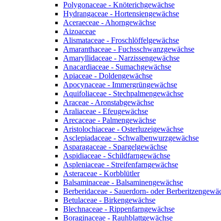
Polygonaceae - Knöterichgewächse
Hydrangaceae - Hortensiengewächse
Aceraeceae - Ahorngewächse
Aizoaceae
Alismataceae - Froschlöffelgewächse
Amaranthaceae - Fuchsschwanzgewächse
Amaryllidaceae - Narzissengewächse
Anacardiaceae - Sumachgewächse
Apiaceae - Doldengewächse
Apocynaceae - Immergrüngewächse
Aquifoliaceae - Stechpalmengewächse
Araceae - Aronstabgewächse
Araliaceae - Efeugewächse
Arecaceae - Palmengewächse
Aristolochiaceae - Osterluzeigewächse
Asclepiadaceae - Schwalbenwurzgewächse
Asparagaceae - Spargelgewächse
Aspidiaceae - Schildfarngewächse
Aspleniaceae - Streifenfarngewächse
Asteraceae - Korbblütler
Balsaminaceae - Balsaminengewächse
Berberidaceae - Sauerdorn- oder Berberitzengewä
Betulaceae - Birkengewächse
Blechnaceae - Rippenfarngewächse
Boraginaceae - Rauhblattgewächse