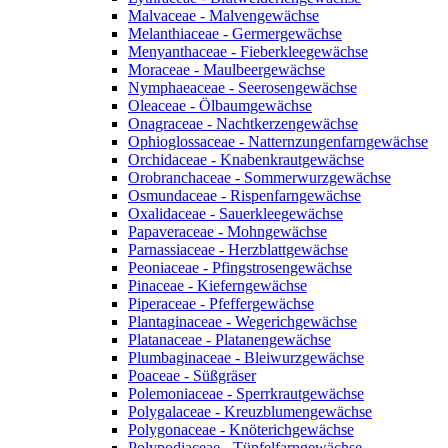
Malvaceae - Malvengewächse
Melanthiaceae - Germergewächse
Menyanthaceae - Fieberkleegewächse
Moraceae - Maulbeergewächse
Nymphaeaceae - Seerosengewächse
Oleaceae - Ölbaumgewächse
Onagraceae - Nachtkerzengewächse
Ophioglossaceae - Natternzungenfarngewächse
Orchidaceae - Knabenkrautgewächse
Orobranchaceae - Sommerwurzgewächse
Osmundaceae - Rispenfarngewächse
Oxalidaceae - Sauerkleegewächse
Papaveraceae - Mohngewächse
Parnassiaceae - Herzblattgewächse
Peoniaceae - Pfingstrosengewächse
Pinaceae - Kieferngewächse
Piperaceae - Pfeffergewächse
Plantaginaceae - Wegerichgewächse
Platanaceae - Platanengewächse
Plumbaginaceae - Bleiwurzgewächse
Poaceae - Süßgräser
Polemoniaceae - Sperrkrautgewächse
Polygalaceae - Kreuzblumengewächse
Polygonaceae - Knöterichgewächse
Polypodiaceae - Tüpfelfarngewächse