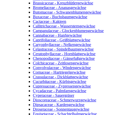
Brassicaceae - Kreuzblütlergewächse
Bromeliaceae - Ananasgewächse
Butomaceae - Schwanenblumengewächse
Buxaceae - Buchsbaumgewächse
Cactaceae - Kakteen
Callitrichaceae - Wassersterngewächse
Campanulaceae - Glockenblumengewächse
Cannabaceae - Hanfgewächse
Caprifoliaceae - Geißblattgewächse
Caryophyllaceae - Nelkengewächse
Celastraceae - Spindelbaumgewächse
Ceratophyllaceae - Hornblattgewächse
Chenopodiaceae - Gänsefußgewächse
Colchicaceae - Zeitlosengewächse
Convolvulaceae - Windengewächse
Cornaceae - Hartriegelgewächse
Crassulaceae - Dickblattgewächse
Cucurbitaceae - Kürbisgewächse
Cupressaceae - Zypressengewächse
Cycadaceae - Palmfarngewächse
Cyperaceae - Sauergräser
Dioscoreaceae - Schmerwurzgewächse
Dipsacaceae - Kardengewächse
Droseraceae - Sonnentaugewächse
Equisetaceae - Schachtelhalmgewächse