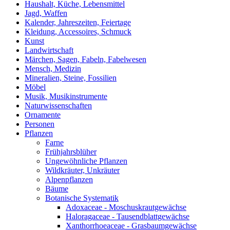
Haushalt, Küche, Lebensmittel
Jagd, Waffen
Kalender, Jahreszeiten, Feiertage
Kleidung, Accessoires, Schmuck
Kunst
Landwirtschaft
Märchen, Sagen, Fabeln, Fabelwesen
Mensch, Medizin
Mineralien, Steine, Fossilien
Möbel
Musik, Musikinstrumente
Naturwissenschaften
Ornamente
Personen
Pflanzen
Farne
Frühjahrsblüher
Ungewöhnliche Pflanzen
Wildkräuter, Unkräuter
Alpenpflanzen
Bäume
Botanische Systematik
Adoxaceae - Moschuskrautgewächse
Haloragaceae - Tausendblattgewächse
Xanthorrhoeaceae - Grasbaumgewächse