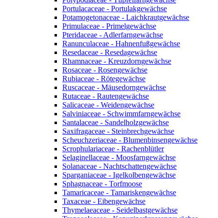
Portulacaceae - Portulakgewächse
Potamogetonaceae - Laichkrautgewächse
Primulaceae - Primelgewächse
Pteridaceae - Adlerfarngewächse
Ranunculaceae - Hahnenfußgewächse
Resedaceae - Resedagewächse
Rhamnaceae - Kreuzdorngewächse
Rosaceae - Rosengewächse
Rubiaceae - Rötegewächse
Ruscaceae - Mäusedorngewächse
Rutaceae - Rautengewächse
Salicaceae - Weidengewächse
Salviniaceae - Schwimmfarngewächse
Santalaceae - Sandelholzgewächse
Saxifragaceae - Steinbrechgewächse
Scheuchzeriaceae - Blumenbinsengewächse
Scrophulariaceae - Rachenblütler
Selaginellaceae - Moosfarngewächse
Solanaceae - Nachtschattengewächse
Sparganiaceae - Igelkolbengewächse
Sphagnaceae - Torfmoose
Tamaricaceae - Tamariskengewächse
Taxaceae - Eibengewächse
Thymelaeaceae - Seidelbastgewächse