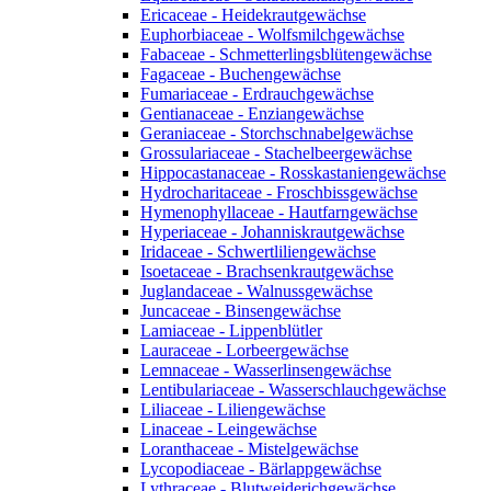
Ericaceae - Heidekrautgewächse
Euphorbiaceae - Wolfsmilchgewächse
Fabaceae - Schmetterlingsblütengewächse
Fagaceae - Buchengewächse
Fumariaceae - Erdrauchgewächse
Gentianaceae - Enziangewächse
Geraniaceae - Storchschnabelgewächse
Grossulariaceae - Stachelbeergewächse
Hippocastanaceae - Rosskastaniengewächse
Hydrocharitaceae - Froschbissgewächse
Hymenophyllaceae - Hautfarngewächse
Hyperiaceae - Johanniskrautgewächse
Iridaceae - Schwertliliengewächse
Isoetaceae - Brachsenkrautgewächse
Juglandaceae - Walnussgewächse
Juncaceae - Binsengewächse
Lamiaceae - Lippenblütler
Lauraceae - Lorbeergewächse
Lemnaceae - Wasserlinsengewächse
Lentibulariaceae - Wasserschlauchgewächse
Liliaceae - Liliengewächse
Linaceae - Leingewächse
Loranthaceae - Mistelgewächse
Lycopodiaceae - Bärlappgewächse
Lythraceae - Blutweiderichgewächse