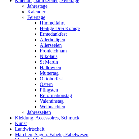
Kalender, Jahreszeiten, Feiertage
Jahrestage
Kalender
Feiertage
Himmelfahrt
Heilige Drei Könige
Erntedankfest
Allerheiligen
Allerseelen
Fronleichnam
Nikolaus
St Martin
Halloween
Muttertag
Oktoberfest
Ostern
Pfingsten
Reformationstag
Valentinstag
Weihnachten
Jahreszeiten
Kleidung, Accessoires, Schmuck
Kunst
Landwirtschaft
Märchen, Sagen, Fabeln, Fabelwesen