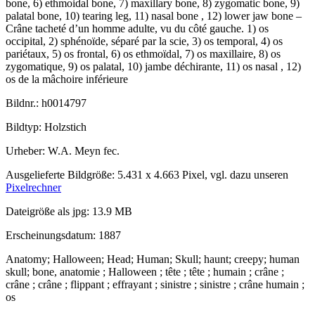
bone, 6) ethmoidal bone, 7) maxillary bone, 8) zygomatic bone, 9)
palatal bone, 10) tearing leg, 11) nasal bone , 12) lower jaw bone –
Crâne tacheté d’un homme adulte, vu du côté gauche. 1) os
occipital, 2) sphénoïde, séparé par la scie, 3) os temporal, 4) os
pariétaux, 5) os frontal, 6) os ethmoïdal, 7) os maxillaire, 8) os
zygomatique, 9) os palatal, 10) jambe déchirante, 11) os nasal , 12)
os de la mâchoire inférieure
Bildnr.: h0014797
Bildtyp: Holzstich
Urheber: W.A. Meyn fec.
Ausgelieferte Bildgröße: 5.431 x 4.663 Pixel, vgl. dazu unseren
Pixelrechner
Dateigröße als jpg: 13.9 MB
Erscheinungsdatum: 1887
Anatomy; Halloween; Head; Human; Skull; haunt; creepy; human
skull; bone, anatomie ; Halloween ; tête ; tête ; humain ; crâne ;
crâne ; crâne ; flippant ; effrayant ; sinistre ; sinistre ; crâne humain ;
os