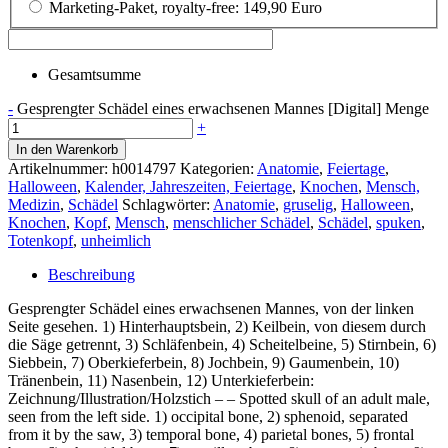
Marketing-Paket, royalty-free: 149,90 Euro
Gesamtsumme
-
Gesprengter Schädel eines erwachsenen Mannes [Digital] Menge
+
In den Warenkorb
Artikelnummer:
h0014797
Kategorien:
Anatomie
,
Feiertage
,
Halloween
,
Kalender, Jahreszeiten, Feiertage
,
Knochen
,
Mensch,
Medizin
,
Schädel
Schlagwörter:
Anatomie
,
gruselig
,
Halloween
,
Knochen
,
Kopf
,
Mensch
,
menschlicher Schädel
,
Schädel
,
spuken
,
Totenkopf
,
unheimlich
Beschreibung
Gesprengter Schädel eines erwachsenen Mannes, von der linken
Seite gesehen. 1) Hinterhauptsbein, 2) Keilbein, von diesem durch
die Säge getrennt, 3) Schläfenbein, 4) Scheitelbeine, 5) Stirnbein, 6)
Siebbein, 7) Oberkieferbein, 8) Jochbein, 9) Gaumenbein, 10)
Tränenbein, 11) Nasenbein, 12) Unterkieferbein:
Zeichnung/Illustration/Holzstich – – Spotted skull of an adult male,
seen from the left side. 1) occipital bone, 2) sphenoid, separated
from it by the saw, 3) temporal bone, 4) parietal bones, 5) frontal