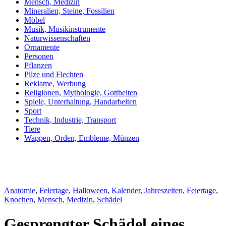
Mensch, Medizin
Mineralien, Steine, Fossilien
Möbel
Musik, Musikinstrumente
Naturwissenschaften
Ornamente
Personen
Pflanzen
Pilze und Flechten
Reklame, Werbung
Religionen, Mythologie, Gottheiten
Spiele, Unterhaltung, Handarbeiten
Sport
Technik, Industrie, Transport
Tiere
Wappen, Orden, Embleme, Münzen
Anatomie
,
Feiertage
,
Halloween
,
Kalender, Jahreszeiten, Feiertage
,
Knochen
,
Mensch, Medizin
,
Schädel
Gesprengter Schädel eines