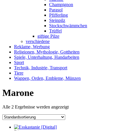
Champignon
Parasol
Pfifferling
Steinpilz
Stockschwämmchen
Trüffel
giftige Pilze
verschiedene
Reklame, Werbung
Religionen, Mythologie, Gottheiten
Spiele, Unterhaltung, Handarbeiten
Sport
Technik, Industrie, Transport
Tiere
Wappen, Orden, Embleme, Münzen
Marone
Alle 2 Ergebnisse werden angezeigt