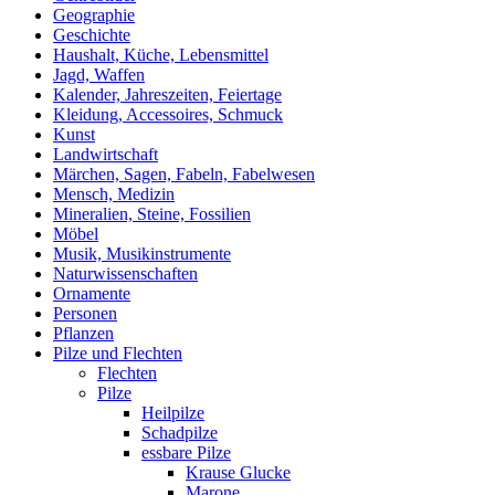
Geographie
Geschichte
Haushalt, Küche, Lebensmittel
Jagd, Waffen
Kalender, Jahreszeiten, Feiertage
Kleidung, Accessoires, Schmuck
Kunst
Landwirtschaft
Märchen, Sagen, Fabeln, Fabelwesen
Mensch, Medizin
Mineralien, Steine, Fossilien
Möbel
Musik, Musikinstrumente
Naturwissenschaften
Ornamente
Personen
Pflanzen
Pilze und Flechten
Flechten
Pilze
Heilpilze
Schadpilze
essbare Pilze
Krause Glucke
Marone