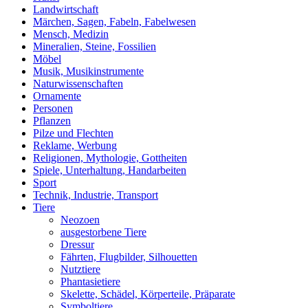
Landwirtschaft
Märchen, Sagen, Fabeln, Fabelwesen
Mensch, Medizin
Mineralien, Steine, Fossilien
Möbel
Musik, Musikinstrumente
Naturwissenschaften
Ornamente
Personen
Pflanzen
Pilze und Flechten
Reklame, Werbung
Religionen, Mythologie, Gottheiten
Spiele, Unterhaltung, Handarbeiten
Sport
Technik, Industrie, Transport
Tiere
Neozoen
ausgestorbene Tiere
Dressur
Fährten, Flugbilder, Silhouetten
Nutztiere
Phantasietiere
Skelette, Schädel, Körperteile, Präparate
Symboltiere