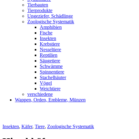
Tierbauten
Tierprodukte
Ungeziefer, Schädlinge
Zoologische Systematik
Amphibien
Fische
Insekten
Krebstiere
Nesseltiere
Reptilien
Säugetiere
Schwämme
Spinnentiere
Stachelhäuter
Vögel
Weichtiere
verschiedene
Wappen, Orden, Embleme, Münzen
Insekten
,
Käfer
,
Tiere
,
Zoologische Systematik