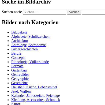
Suche im Bildarchiv
Suchen nach:
Bilder nach Kategorien
Bildpakete
Alphabete, Schriftzeichen
Architektur
Astrologie, Astronomie
Bildergeschichten
Berufe
Concepts
Ethnologie, Völkerkunde
Formate
Gartenbau
Genrebilder
Geographie
Geschichte
Haushalt, Küche, Lebensmittel
Jagd, Waffen
Kalender, Jahreszeiten, Feiertage
Kleidung, Accessoires, Schmuck
Kunst