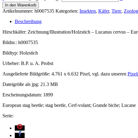
In den Warenkorb
Artikelnummer:
h0007535
Kategorien:
Insekten
,
Käfer
,
Tiere
,
Zoolog
Beschreibung
Hirschkäfer: Zeichnung/Illustration/Holzstich – Lucanus cervus – Eu
Bildnr.: h0007535
Bildtyp: Holzstich
Urheber: B.P. u. A. Probst
Ausgelieferte Bildgröße: 4.761 x 6.632 Pixel, vgl. dazu unseren
Pixel
Dateigröße als jpg: 21.3 MB
Erscheinungsdatum: 1899
European stag beetle; stag beetle, Cerf-volant; Grande biche; Lucane
Serie: