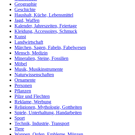
Geographie
Geschichte
Haushalt, Küche, Lebensmittel
Jagd, Waffen
Kalender, Jahreszeiten, Feiertage
Kleidung, Accessoires, Schmuck
Kunst
Landwirtschaft
Märchen, Sagen, Fabeln, Fabelwesen
Mensch, Medizin
Mineralien, Steine, Fossilien
Möbel
Musik, Musikinstrumente
Naturwissenschaften
Ornamente
Personen
Pflanzen
Pilze und Flechten
Reklame, Werbung
Religionen, Mythologie, Gottheiten
Spiele, Unterhaltung, Handarbeiten
Sport
Technik, Industrie, Transport
Tiere
Wappen, Orden, Embleme, Münzen