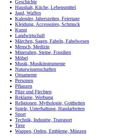
Geschichte
Haushalt, Küche, Lebensmittel
Jagd, Waffen
Kalender, Jahreszeiten, Feiertage
Kleidung, Accessoires, Schmuck
Kunst
Landwirtschaft
Märchen, Sagen, Fabeln, Fabelwesen
Mensch, Medizin
Mineralien, Steine, Fossilien
Möbel
Musik, Musikinstrumente
Naturwissenschaften
Ornamente
Personen
Pflanzen
Pilze und Flechten
Reklame, Werbung
Religionen, Mythologie, Gottheiten
Spiele, Unterhaltung, Handarbeiten
Sport
Technik, Industrie, Transport
Tiere
Wappen, Orden, Embleme, Münzen