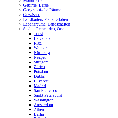
Monumente
Gebirge, Berge
Geographische Räume
Gewässer
Landkarten, Pläne, Globen
Lebensräume, Landschaften
Städte, Gemeinden, Orte
Triest
Barcelona
Riga
Weimar
Nürnberg
Neapel
Stuttgart
Zürich
Potsdam
Dublin
Bukarest
Madrid
San Francisco
Sankt Petersburg
Washington
Amsterdam
Athen
Berlin