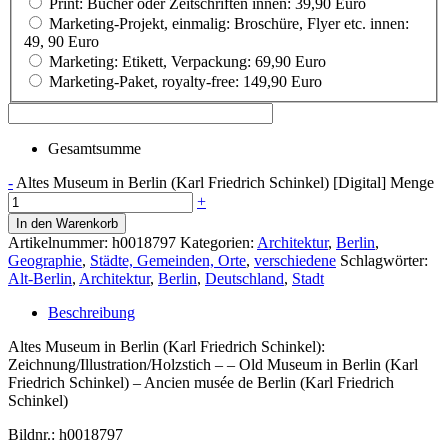
Print: Bücher oder Zeitschriften innen: 39,90 Euro
Marketing-Projekt, einmalig: Broschüre, Flyer etc. innen:
49, 90 Euro
Marketing: Etikett, Verpackung: 69,90 Euro
Marketing-Paket, royalty-free: 149,90 Euro
Gesamtsumme
-
Altes Museum in Berlin (Karl Friedrich Schinkel) [Digital] Menge
+
In den Warenkorb
Artikelnummer:
h0018797
Kategorien:
Architektur
,
Berlin
,
Geographie
,
Städte, Gemeinden, Orte
,
verschiedene
Schlagwörter:
Alt-Berlin
,
Architektur
,
Berlin
,
Deutschland
,
Stadt
Beschreibung
Altes Museum in Berlin (Karl Friedrich Schinkel):
Zeichnung/Illustration/Holzstich – – Old Museum in Berlin (Karl
Friedrich Schinkel) – Ancien musée de Berlin (Karl Friedrich
Schinkel)
Bildnr.: h0018797