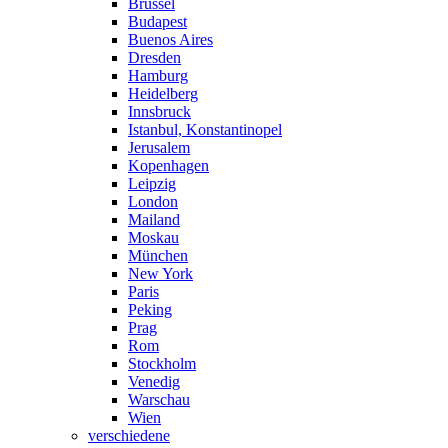
Brüssel
Budapest
Buenos Aires
Dresden
Hamburg
Heidelberg
Innsbruck
Istanbul, Konstantinopel
Jerusalem
Kopenhagen
Leipzig
London
Mailand
Moskau
München
New York
Paris
Peking
Prag
Rom
Stockholm
Venedig
Warschau
Wien
verschiedene