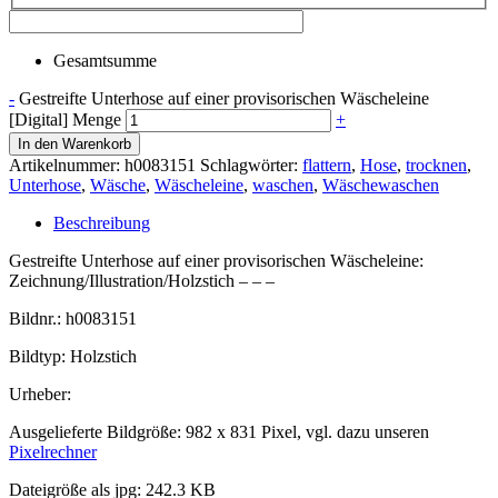
Gesamtsumme
-
Gestreifte Unterhose auf einer provisorischen Wäscheleine
[Digital] Menge
+
In den Warenkorb
Artikelnummer:
h0083151
Schlagwörter:
flattern
,
Hose
,
trocknen
,
Unterhose
,
Wäsche
,
Wäscheleine
,
waschen
,
Wäschewaschen
Beschreibung
Gestreifte Unterhose auf einer provisorischen Wäscheleine:
Zeichnung/Illustration/Holzstich – – –
Bildnr.: h0083151
Bildtyp: Holzstich
Urheber:
Ausgelieferte Bildgröße: 982 x 831 Pixel, vgl. dazu unseren
Pixelrechner
Dateigröße als jpg: 242.3 KB