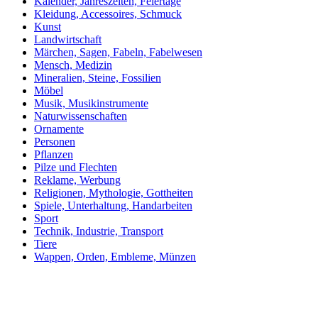
Kalender, Jahreszeiten, Feiertage
Kleidung, Accessoires, Schmuck
Kunst
Landwirtschaft
Märchen, Sagen, Fabeln, Fabelwesen
Mensch, Medizin
Mineralien, Steine, Fossilien
Möbel
Musik, Musikinstrumente
Naturwissenschaften
Ornamente
Personen
Pflanzen
Pilze und Flechten
Reklame, Werbung
Religionen, Mythologie, Gottheiten
Spiele, Unterhaltung, Handarbeiten
Sport
Technik, Industrie, Transport
Tiere
Wappen, Orden, Embleme, Münzen