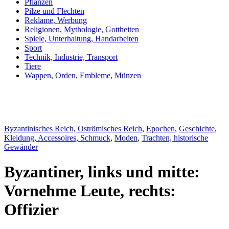
Pflanzen
Pilze und Flechten
Reklame, Werbung
Religionen, Mythologie, Gottheiten
Spiele, Unterhaltung, Handarbeiten
Sport
Technik, Industrie, Transport
Tiere
Wappen, Orden, Embleme, Münzen
Byzantinisches Reich, Oströmisches Reich
,
Epochen
,
Geschichte
,
Kleidung, Accessoires, Schmuck
,
Moden
,
Trachten, historische
Gewänder
Byzantiner, links und mitte:
Vornehme Leute, rechts:
Offizier