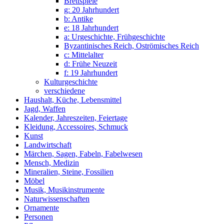
Brettspiele
g: 20 Jahrhundert
b: Antike
e: 18 Jahrhundert
a: Urgeschichte, Frühgeschichte
Byzantinisches Reich, Oströmisches Reich
c: Mittelalter
d: Frühe Neuzeit
f: 19 Jahrhundert
Kulturgeschichte
verschiedene
Haushalt, Küche, Lebensmittel
Jagd, Waffen
Kalender, Jahreszeiten, Feiertage
Kleidung, Accessoires, Schmuck
Kunst
Landwirtschaft
Märchen, Sagen, Fabeln, Fabelwesen
Mensch, Medizin
Mineralien, Steine, Fossilien
Möbel
Musik, Musikinstrumente
Naturwissenschaften
Ornamente
Personen