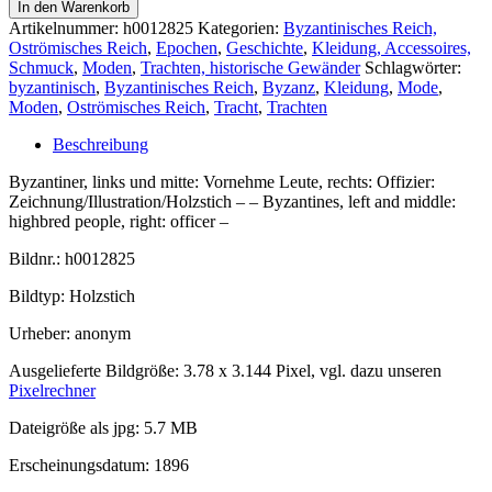
In den Warenkorb
Artikelnummer:
h0012825
Kategorien:
Byzantinisches Reich,
Oströmisches Reich
,
Epochen
,
Geschichte
,
Kleidung, Accessoires,
Schmuck
,
Moden
,
Trachten, historische Gewänder
Schlagwörter:
byzantinisch
,
Byzantinisches Reich
,
Byzanz
,
Kleidung
,
Mode
,
Moden
,
Oströmisches Reich
,
Tracht
,
Trachten
Beschreibung
Byzantiner, links und mitte: Vornehme Leute, rechts: Offizier:
Zeichnung/Illustration/Holzstich – – Byzantines, left and middle:
highbred people, right: officer –
Bildnr.: h0012825
Bildtyp: Holzstich
Urheber: anonym
Ausgelieferte Bildgröße: 3.78 x 3.144 Pixel, vgl. dazu unseren
Pixelrechner
Dateigröße als jpg: 5.7 MB
Erscheinungsdatum: 1896