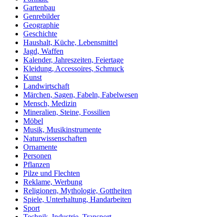
Gartenbau
Genrebilder
Geographie
Geschichte
Haushalt, Küche, Lebensmittel
Jagd, Waffen
Kalender, Jahreszeiten, Feiertage
Kleidung, Accessoires, Schmuck
Kunst
Landwirtschaft
Märchen, Sagen, Fabeln, Fabelwesen
Mensch, Medizin
Mineralien, Steine, Fossilien
Möbel
Musik, Musikinstrumente
Naturwissenschaften
Ornamente
Personen
Pflanzen
Pilze und Flechten
Reklame, Werbung
Religionen, Mythologie, Gottheiten
Spiele, Unterhaltung, Handarbeiten
Sport
Technik, Industrie, Transport