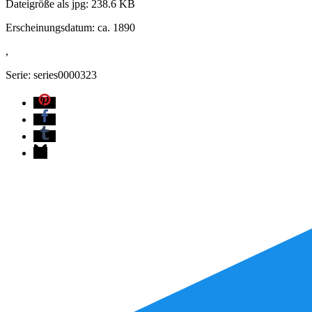
Dateigröße als jpg: 238.6 KB
Erscheinungsdatum: ca. 1890
,
Serie: series0000323