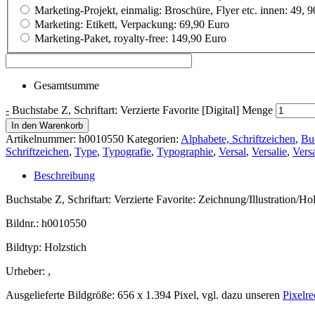
Marketing-Projekt, einmalig: Broschüre, Flyer etc. innen: 49, 
Marketing: Etikett, Verpackung: 69,90 Euro
Marketing-Paket, royalty-free: 149,90 Euro
Gesamtsumme
-
Buchstabe Z, Schriftart: Verzierte Favorite [Digital] Menge
In den Warenkorb
Artikelnummer:
h0010550
Kategorien:
Alphabete, Schriftzeichen
,
Bu
Schriftzeichen
,
Type
,
Typografie
,
Typographie
,
Versal
,
Versalie
,
Vers
Beschreibung
Buchstabe Z, Schriftart: Verzierte Favorite: Zeichnung/Illustration/Hol
Bildnr.: h0010550
Bildtyp: Holzstich
Urheber: ,
Ausgelieferte Bildgröße: 656 x 1.394 Pixel, vgl. dazu unseren
Pixelr