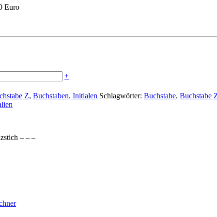
90 Euro
+
chstabe Z
,
Buchstaben, Initialen
Schlagwörter:
Buchstabe
,
Buchstabe 
alien
zstich – – –
echner