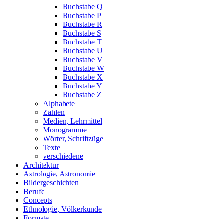
Buchstabe Q
Buchstabe P
Buchstabe R
Buchstabe S
Buchstabe T
Buchstabe U
Buchstabe V
Buchstabe W
Buchstabe X
Buchstabe Y
Buchstabe Z
Alphabete
Zahlen
Medien, Lehrmittel
Monogramme
Wörter, Schriftzüge
Texte
verschiedene
Architektur
Astrologie, Astronomie
Bildergeschichten
Berufe
Concepts
Ethnologie, Völkerkunde
Formate