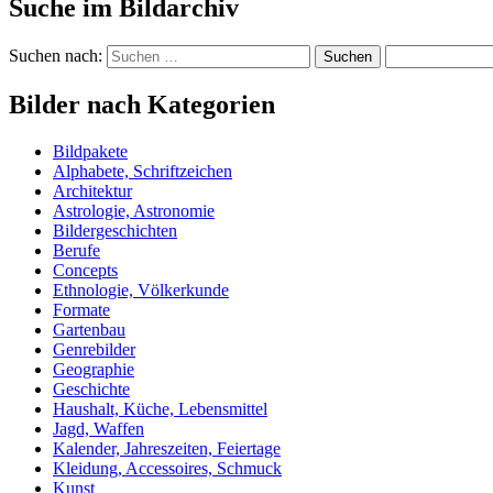
Suche im Bildarchiv
Suchen nach:
Bilder nach Kategorien
Bildpakete
Alphabete, Schriftzeichen
Architektur
Astrologie, Astronomie
Bildergeschichten
Berufe
Concepts
Ethnologie, Völkerkunde
Formate
Gartenbau
Genrebilder
Geographie
Geschichte
Haushalt, Küche, Lebensmittel
Jagd, Waffen
Kalender, Jahreszeiten, Feiertage
Kleidung, Accessoires, Schmuck
Kunst