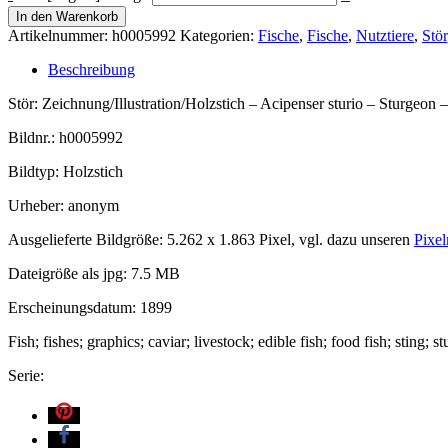
In den Warenkorb
Artikelnummer:
h0005992
Kategorien:
Fische
,
Fische
,
Nutztiere
,
Stör
Beschreibung
Stör: Zeichnung/Illustration/Holzstich – Acipenser sturio – Sturgeon –
Bildnr.: h0005992
Bildtyp: Holzstich
Urheber: anonym
Ausgelieferte Bildgröße: 5.262 x 1.863 Pixel, vgl. dazu unseren
Pixel
Dateigröße als jpg: 7.5 MB
Erscheinungsdatum: 1899
Fish; fishes; graphics; caviar; livestock; edible fish; food fish; sting;
Serie: