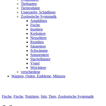
Tierbauten
Tierprodukte
Ungeziefer, Schädlinge
Zoologische Systematik
Amphibien
Fische
Insekten
Krebstiere
Nesseltiere
Reptilien
Säugetiere
Schwämme
Spinnentiere
Stachelhäuter
Vögel
Weichtiere
verschiedene
Wappen, Orden, Embleme, Münzen
Fische
,
Fische
,
Nutztiere
,
Stör
,
Tiere
,
Zoologische Systematik