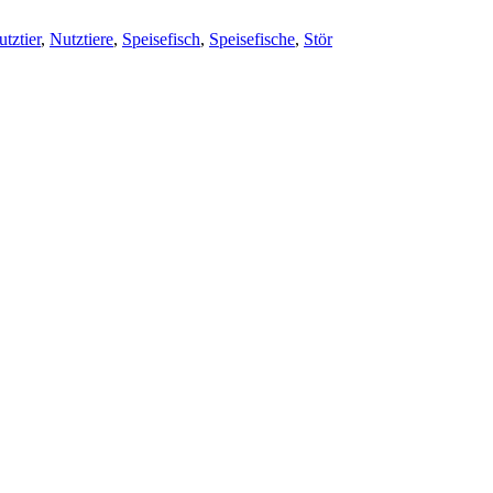
tztier
,
Nutztiere
,
Speisefisch
,
Speisefische
,
Stör