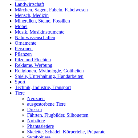
Landwirtschaft
Märchen, Sagen, Fabeln, Fabelwesen
Mensch, Medizin
Mineralien, Steine, Fossilien
Möbel
Musik, Musikinstrumente
Naturwissenschaften
Ornamente
Personen
Pflanzen
Pilze und Flechten
Reklame, Werbung
Religionen, Mythologie, Gottheiten
Spiele, Unterhaltung, Handarbeiten
Sport
Technik, Industrie, Transport
Tiere
Neozoen
ausgestorbene Tiere
Dressur
Fährten, Flugbilder, Silhouetten
Nutztiere
Phantasietiere
Skelette, Schädel, Körperteile, Präparate
Symboltiere