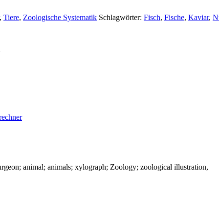
,
Tiere
,
Zoologische Systematik
Schlagwörter:
Fisch
,
Fische
,
Kaviar
,
Nu
rechner
 sturgeon; animal; animals; xylograph; Zoology; zoological illustration,