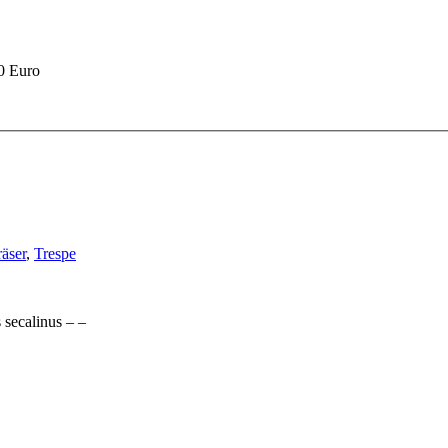
90 Euro
äser
,
Trespe
secalinus – –