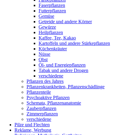
Faserpflanzen
Futterpflanzen
Gemüse
Getreide und andere Körner
Gewürze
Heilpflanzen
Kaffee, Tee, Kakao
Kartoffeln und andere Stärkepflanzen
Küchenkräuter
Nüsse
Obst
Öl- und Energiepflanzen
Tabak und andere Drogen
verschiedene
Pflanzen des Jahres
Pflanzenkrankheiten, Pflanzenschädlinge
Pflanzenteile
Psychoaktive Pflanzen
Schemata, Pflanzenanatomie
Zauberpflanzen
Zimmerpflanzen
verschiedene
Pilze und Flechten
Reklame, Werbung