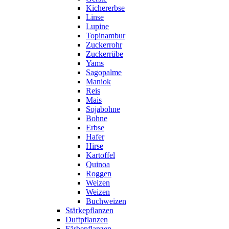
Kichererbse
Linse
Lupine
Topinambur
Zuckerrohr
Zuckerrübe
Yams
Sagopalme
Maniok
Reis
Mais
Sojabohne
Bohne
Erbse
Hafer
Hirse
Kartoffel
Quinoa
Roggen
Weizen
Weizen
Buchweizen
Stärkepflanzen
Duftpflanzen
Färbepflanzen