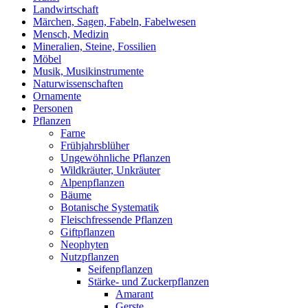
Landwirtschaft
Märchen, Sagen, Fabeln, Fabelwesen
Mensch, Medizin
Mineralien, Steine, Fossilien
Möbel
Musik, Musikinstrumente
Naturwissenschaften
Ornamente
Personen
Pflanzen
Farne
Frühjahrsblüher
Ungewöhnliche Pflanzen
Wildkräuter, Unkräuter
Alpenpflanzen
Bäume
Botanische Systematik
Fleischfressende Pflanzen
Giftpflanzen
Neophyten
Nutzpflanzen
Seifenpflanzen
Stärke- und Zuckerpflanzen
Amarant
Gerste