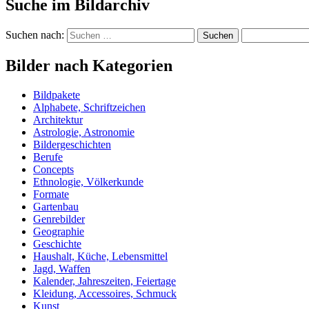
Suche im Bildarchiv
Suchen nach:
Bilder nach Kategorien
Bildpakete
Alphabete, Schriftzeichen
Architektur
Astrologie, Astronomie
Bildergeschichten
Berufe
Concepts
Ethnologie, Völkerkunde
Formate
Gartenbau
Genrebilder
Geographie
Geschichte
Haushalt, Küche, Lebensmittel
Jagd, Waffen
Kalender, Jahreszeiten, Feiertage
Kleidung, Accessoires, Schmuck
Kunst