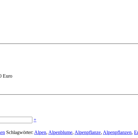
90 Euro
+
zen
Schlagwörter:
Alpen
,
Alpenblume
,
Alpenpflanze
,
Alpenpflanzen
,
E