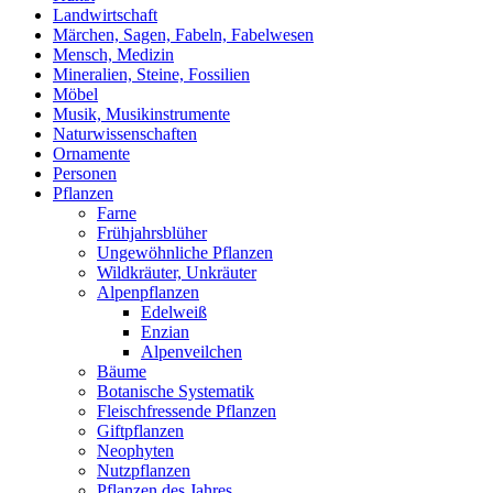
Landwirtschaft
Märchen, Sagen, Fabeln, Fabelwesen
Mensch, Medizin
Mineralien, Steine, Fossilien
Möbel
Musik, Musikinstrumente
Naturwissenschaften
Ornamente
Personen
Pflanzen
Farne
Frühjahrsblüher
Ungewöhnliche Pflanzen
Wildkräuter, Unkräuter
Alpenpflanzen
Edelweiß
Enzian
Alpenveilchen
Bäume
Botanische Systematik
Fleischfressende Pflanzen
Giftpflanzen
Neophyten
Nutzpflanzen
Pflanzen des Jahres