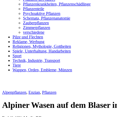
Pflanzenkrankheiten, Pflanzenschädlinge
Pflanzenteile
Psychoaktive Pflanzen
Schemata, Pflanzenanatomie
Zauberpflanzen
Zimmerpflanzen
verschiedene
Pilze und Flechten
Reklame, Werbung
Religionen, Mythologie, Gottheiten
Spiele, Unterhaltung, Handarbeiten
Sport
Technik, Industrie, Transport
Tiere
Wappen, Orden, Embleme, Münzen
Alpenpflanzen
,
Enzian
,
Pflanzen
Alpiner Wasen auf dem Blaser in