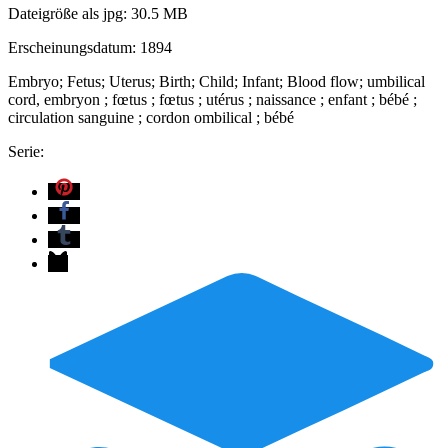
Dateigröße als jpg: 30.5 MB
Erscheinungsdatum: 1894
Embryo; Fetus; Uterus; Birth; Child; Infant; Blood flow; umbilical
cord, embryon ; fœtus ; fœtus ; utérus ; naissance ; enfant ; bébé ;
circulation sanguine ; cordon ombilical ; bébé
Serie: