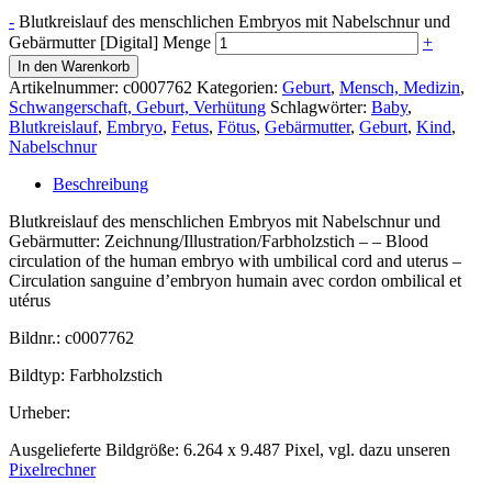
-
Blutkreislauf des menschlichen Embryos mit Nabelschnur und
Gebärmutter [Digital] Menge
+
In den Warenkorb
Artikelnummer:
c0007762
Kategorien:
Geburt
,
Mensch, Medizin
,
Schwangerschaft, Geburt, Verhütung
Schlagwörter:
Baby
,
Blutkreislauf
,
Embryo
,
Fetus
,
Fötus
,
Gebärmutter
,
Geburt
,
Kind
,
Nabelschnur
Beschreibung
Blutkreislauf des menschlichen Embryos mit Nabelschnur und
Gebärmutter: Zeichnung/Illustration/Farbholzstich – – Blood
circulation of the human embryo with umbilical cord and uterus –
Circulation sanguine d’embryon humain avec cordon ombilical et
utérus
Bildnr.: c0007762
Bildtyp: Farbholzstich
Urheber:
Ausgelieferte Bildgröße: 6.264 x 9.487 Pixel, vgl. dazu unseren
Pixelrechner