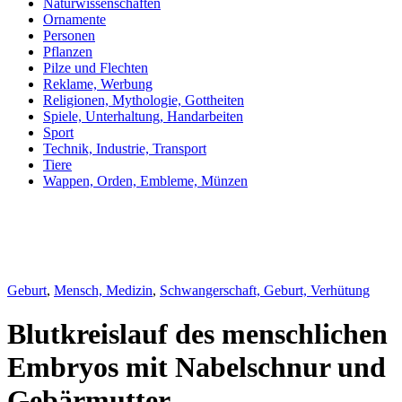
Naturwissenschaften
Ornamente
Personen
Pflanzen
Pilze und Flechten
Reklame, Werbung
Religionen, Mythologie, Gottheiten
Spiele, Unterhaltung, Handarbeiten
Sport
Technik, Industrie, Transport
Tiere
Wappen, Orden, Embleme, Münzen
Geburt
,
Mensch, Medizin
,
Schwangerschaft, Geburt, Verhütung
Blutkreislauf des menschlichen
Embryos mit Nabelschnur und
Gebärmutter