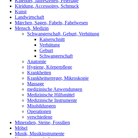
Kalender, Jahreszeiten, Feiertage
Kleidung, Accessoires, Schmuck
Kunst
Landwirtschaft
Märchen, Sagen, Fabeln, Fabelwesen
Mensch, Medizin
Schwangerschaft, Geburt, Verhütung
Kaiserschnitt
Verhütung
Geburt
Schwangerschaft
Anatomie
Hygiene, Körperpflege
Krankheiten
Krankheitserreger, Mikroskopie
Massage
medizinische Anwendungen
Medizinische Hilfsmittel
Medizinische Instrumente
Missbildungen
Operationen
verschiedene
Mineralien, Steine, Fossilien
Möbel
Musik, Musikinstrumente