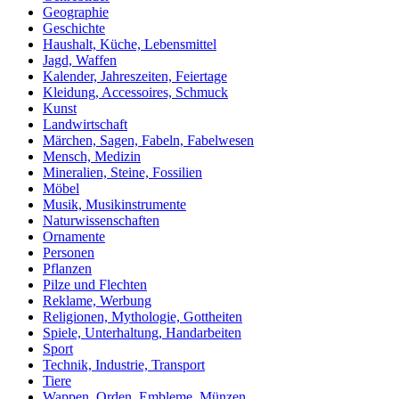
Geographie
Geschichte
Haushalt, Küche, Lebensmittel
Jagd, Waffen
Kalender, Jahreszeiten, Feiertage
Kleidung, Accessoires, Schmuck
Kunst
Landwirtschaft
Märchen, Sagen, Fabeln, Fabelwesen
Mensch, Medizin
Mineralien, Steine, Fossilien
Möbel
Musik, Musikinstrumente
Naturwissenschaften
Ornamente
Personen
Pflanzen
Pilze und Flechten
Reklame, Werbung
Religionen, Mythologie, Gottheiten
Spiele, Unterhaltung, Handarbeiten
Sport
Technik, Industrie, Transport
Tiere
Wappen, Orden, Embleme, Münzen