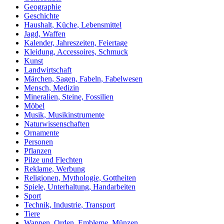
Geographie
Geschichte
Haushalt, Küche, Lebensmittel
Jagd, Waffen
Kalender, Jahreszeiten, Feiertage
Kleidung, Accessoires, Schmuck
Kunst
Landwirtschaft
Märchen, Sagen, Fabeln, Fabelwesen
Mensch, Medizin
Mineralien, Steine, Fossilien
Möbel
Musik, Musikinstrumente
Naturwissenschaften
Ornamente
Personen
Pflanzen
Pilze und Flechten
Reklame, Werbung
Religionen, Mythologie, Gottheiten
Spiele, Unterhaltung, Handarbeiten
Sport
Technik, Industrie, Transport
Tiere
Wappen, Orden, Embleme, Münzen