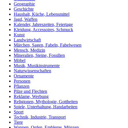
Geographie
Geschichte
Haushalt, Küche, Lebensmittel
Jagd, Waffen
Kalender, Jahreszeiten, Feiertage
Kleidung, Accessoires, Schmuck
Kunst
Landwirtschaft
Märchen, Sagen, Fabeln, Fabelwesen
Mensch, Medizin
Mineralien, Steine, Fossilien
Möbel
Musik, Musikinstrumente
Naturwissenschaften
Ornamente
Personen
Pflanzen
Pilze und Flechten
Reklame, Werbung
Religionen, Mythologie, Gottheiten
Spiele, Unterhaltung, Handarbeiten
Sport
Technik, Industrie, Transport
Tiere
Wappen, Orden, Embleme, Münzen