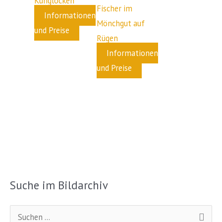
Kuhglocken
Fischer im
Informationen
Mönchgut auf
und Preise
Rügen
Informationen
und Preise
Suche im Bildarchiv
S