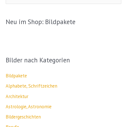
u
c
Neu im Shop: Bildpakete
h
e
n
n
Bilder nach Kategorien
a
c
Bildpakete
h
Alphabete, Schriftzeichen
:
Architektur
Astrologie, Astronomie
Bildergeschichten
Berufe