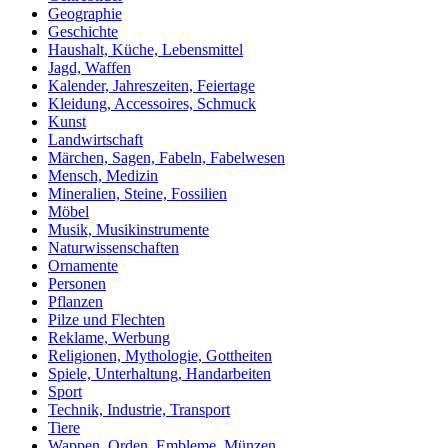
Geographie
Geschichte
Haushalt, Küche, Lebensmittel
Jagd, Waffen
Kalender, Jahreszeiten, Feiertage
Kleidung, Accessoires, Schmuck
Kunst
Landwirtschaft
Märchen, Sagen, Fabeln, Fabelwesen
Mensch, Medizin
Mineralien, Steine, Fossilien
Möbel
Musik, Musikinstrumente
Naturwissenschaften
Ornamente
Personen
Pflanzen
Pilze und Flechten
Reklame, Werbung
Religionen, Mythologie, Gottheiten
Spiele, Unterhaltung, Handarbeiten
Sport
Technik, Industrie, Transport
Tiere
Wappen, Orden, Embleme, Münzen