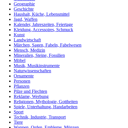
Geographie
Geschichte
Haushalt, Küche, Lebensmittel
Jagd, Waffen
Kalender, Jahreszeiten, Feiertage
Kleidung, Accessoires, Schmuck
Kunst
Landwirtschaft
Märchen, Sagen, Fabeln, Fabelwesen
Mensch, Medizin
Mineralien, Steine, Fossilien
Möbel
Musik, Musikinstrumente
Naturwissenschaften
Ornamente
Personen
Pflanzen
Pilze und Flechten
Reklame, Werbung
Religionen, Mythologie, Gottheiten
Spiele, Unterhaltung, Handarbeiten
Sport
Technik, Industrie, Transport
Tiere
Wappen, Orden, Embleme, Münzen