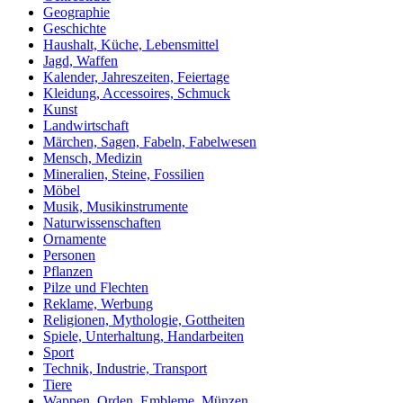
Geographie
Geschichte
Haushalt, Küche, Lebensmittel
Jagd, Waffen
Kalender, Jahreszeiten, Feiertage
Kleidung, Accessoires, Schmuck
Kunst
Landwirtschaft
Märchen, Sagen, Fabeln, Fabelwesen
Mensch, Medizin
Mineralien, Steine, Fossilien
Möbel
Musik, Musikinstrumente
Naturwissenschaften
Ornamente
Personen
Pflanzen
Pilze und Flechten
Reklame, Werbung
Religionen, Mythologie, Gottheiten
Spiele, Unterhaltung, Handarbeiten
Sport
Technik, Industrie, Transport
Tiere
Wappen, Orden, Embleme, Münzen