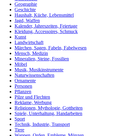
Geographie
Geschichte
Haushalt, Küche, Lebensmittel
Jagd, Waffen
Kalender, Jahreszeiten, Feiertage
Kleidung, Accessoires, Schmuck
Kunst
Landwirtschaft
Märchen, Sagen, Fabeln, Fabelwesen
Mensch, Medizin
Mineralien, Steine, Fossilien
Möbel
Musik, Musikinstrumente
Naturwissenschaften
Ornamente
Personen
Pflanzen
Pilze und Flechten
Reklame, Werbung
Religionen, Mythologie, Gottheiten
Spiele, Unterhaltung, Handarbeiten
Sport
Technik, Industrie, Transport
Tiere
Wappen, Orden, Embleme, Münzen