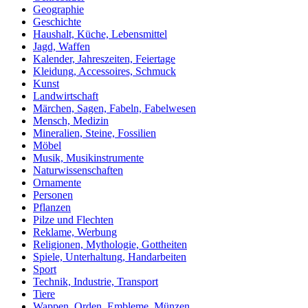
Geographie
Geschichte
Haushalt, Küche, Lebensmittel
Jagd, Waffen
Kalender, Jahreszeiten, Feiertage
Kleidung, Accessoires, Schmuck
Kunst
Landwirtschaft
Märchen, Sagen, Fabeln, Fabelwesen
Mensch, Medizin
Mineralien, Steine, Fossilien
Möbel
Musik, Musikinstrumente
Naturwissenschaften
Ornamente
Personen
Pflanzen
Pilze und Flechten
Reklame, Werbung
Religionen, Mythologie, Gottheiten
Spiele, Unterhaltung, Handarbeiten
Sport
Technik, Industrie, Transport
Tiere
Wappen, Orden, Embleme, Münzen