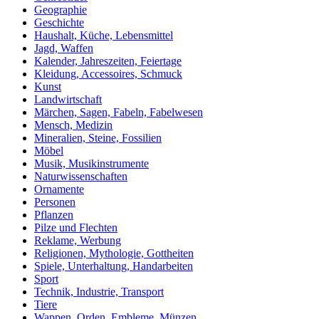
Geographie
Geschichte
Haushalt, Küche, Lebensmittel
Jagd, Waffen
Kalender, Jahreszeiten, Feiertage
Kleidung, Accessoires, Schmuck
Kunst
Landwirtschaft
Märchen, Sagen, Fabeln, Fabelwesen
Mensch, Medizin
Mineralien, Steine, Fossilien
Möbel
Musik, Musikinstrumente
Naturwissenschaften
Ornamente
Personen
Pflanzen
Pilze und Flechten
Reklame, Werbung
Religionen, Mythologie, Gottheiten
Spiele, Unterhaltung, Handarbeiten
Sport
Technik, Industrie, Transport
Tiere
Wappen, Orden, Embleme, Münzen