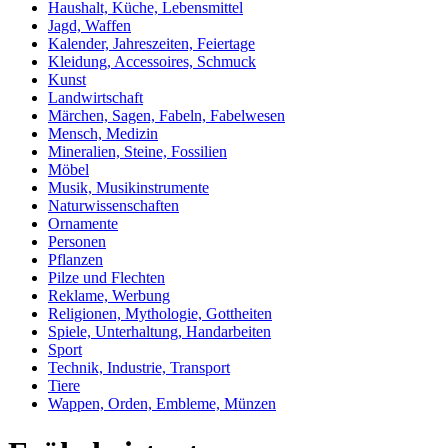
Haushalt, Küche, Lebensmittel
Jagd, Waffen
Kalender, Jahreszeiten, Feiertage
Kleidung, Accessoires, Schmuck
Kunst
Landwirtschaft
Märchen, Sagen, Fabeln, Fabelwesen
Mensch, Medizin
Mineralien, Steine, Fossilien
Möbel
Musik, Musikinstrumente
Naturwissenschaften
Ornamente
Personen
Pflanzen
Pilze und Flechten
Reklame, Werbung
Religionen, Mythologie, Gottheiten
Spiele, Unterhaltung, Handarbeiten
Sport
Technik, Industrie, Transport
Tiere
Wappen, Orden, Embleme, Münzen