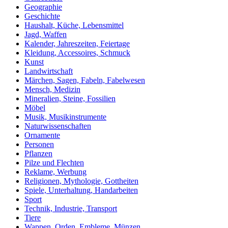
Geographie
Geschichte
Haushalt, Küche, Lebensmittel
Jagd, Waffen
Kalender, Jahreszeiten, Feiertage
Kleidung, Accessoires, Schmuck
Kunst
Landwirtschaft
Märchen, Sagen, Fabeln, Fabelwesen
Mensch, Medizin
Mineralien, Steine, Fossilien
Möbel
Musik, Musikinstrumente
Naturwissenschaften
Ornamente
Personen
Pflanzen
Pilze und Flechten
Reklame, Werbung
Religionen, Mythologie, Gottheiten
Spiele, Unterhaltung, Handarbeiten
Sport
Technik, Industrie, Transport
Tiere
Wappen, Orden, Embleme, Münzen