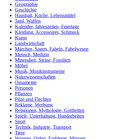
Geographie
Geschichte
Haushalt, Küche, Lebensmittel
Jagd, Waffen
Kalender, Jahreszeiten, Feiertage
Kleidung, Accessoires, Schmuck
Kunst
Landwirtschaft
Märchen, Sagen, Fabeln, Fabelwesen
Mensch, Medizin
Mineralien, Steine, Fossilien
Möbel
Musik, Musikinstrumente
Naturwissenschaften
Ornamente
Personen
Pflanzen
Pilze und Flechten
Reklame, Werbung
Religionen, Mythologie, Gottheiten
Spiele, Unterhaltung, Handarbeiten
Sport
Technik, Industrie, Transport
Tiere
Wappen, Orden, Embleme, Münzen