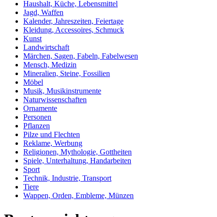
Haushalt, Küche, Lebensmittel
Jagd, Waffen
Kalender, Jahreszeiten, Feiertage
Kleidung, Accessoires, Schmuck
Kunst
Landwirtschaft
Märchen, Sagen, Fabeln, Fabelwesen
Mensch, Medizin
Mineralien, Steine, Fossilien
Möbel
Musik, Musikinstrumente
Naturwissenschaften
Ornamente
Personen
Pflanzen
Pilze und Flechten
Reklame, Werbung
Religionen, Mythologie, Gottheiten
Spiele, Unterhaltung, Handarbeiten
Sport
Technik, Industrie, Transport
Tiere
Wappen, Orden, Embleme, Münzen