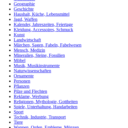
Geographie
Geschichte
Haushalt, Küche, Lebensmittel
Jagd, Waffen
Kalender, Jahreszeiten, Feiertage
Kleidung, Accessoires, Schmuck
Kunst
Landwirtschaft
Märchen, Sagen, Fabeln, Fabelwesen
Mensch, Medizin
Mineralien, Steine, Fossilien
Möbel
Musik, Musikinstrumente
Naturwissenschaften
Ornamente
Personen
Pflanzen
Pilze und Flechten
Reklame, Werbung
Religionen, Mythologie, Gottheiten
Spiele, Unterhaltung, Handarbeiten
Sport
Technik, Industrie, Transport
Tiere
Wappen, Orden, Embleme, Münzen