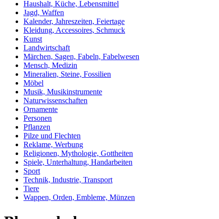
Haushalt, Küche, Lebensmittel
Jagd, Waffen
Kalender, Jahreszeiten, Feiertage
Kleidung, Accessoires, Schmuck
Kunst
Landwirtschaft
Märchen, Sagen, Fabeln, Fabelwesen
Mensch, Medizin
Mineralien, Steine, Fossilien
Möbel
Musik, Musikinstrumente
Naturwissenschaften
Ornamente
Personen
Pflanzen
Pilze und Flechten
Reklame, Werbung
Religionen, Mythologie, Gottheiten
Spiele, Unterhaltung, Handarbeiten
Sport
Technik, Industrie, Transport
Tiere
Wappen, Orden, Embleme, Münzen