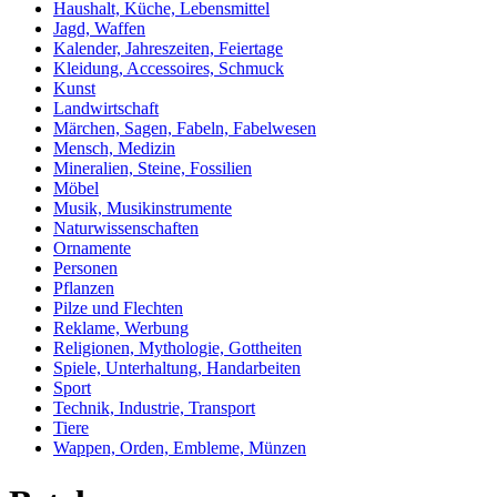
Haushalt, Küche, Lebensmittel
Jagd, Waffen
Kalender, Jahreszeiten, Feiertage
Kleidung, Accessoires, Schmuck
Kunst
Landwirtschaft
Märchen, Sagen, Fabeln, Fabelwesen
Mensch, Medizin
Mineralien, Steine, Fossilien
Möbel
Musik, Musikinstrumente
Naturwissenschaften
Ornamente
Personen
Pflanzen
Pilze und Flechten
Reklame, Werbung
Religionen, Mythologie, Gottheiten
Spiele, Unterhaltung, Handarbeiten
Sport
Technik, Industrie, Transport
Tiere
Wappen, Orden, Embleme, Münzen