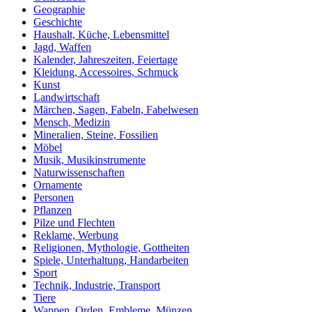
Geographie
Geschichte
Haushalt, Küche, Lebensmittel
Jagd, Waffen
Kalender, Jahreszeiten, Feiertage
Kleidung, Accessoires, Schmuck
Kunst
Landwirtschaft
Märchen, Sagen, Fabeln, Fabelwesen
Mensch, Medizin
Mineralien, Steine, Fossilien
Möbel
Musik, Musikinstrumente
Naturwissenschaften
Ornamente
Personen
Pflanzen
Pilze und Flechten
Reklame, Werbung
Religionen, Mythologie, Gottheiten
Spiele, Unterhaltung, Handarbeiten
Sport
Technik, Industrie, Transport
Tiere
Wappen, Orden, Embleme, Münzen