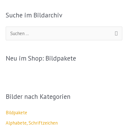
Suche im Bildarchiv
S
u
c
Neu im Shop: Bildpakete
h
e
n
n
Bilder nach Kategorien
a
c
Bildpakete
h
Alphabete, Schriftzeichen
: