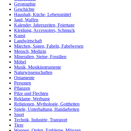
Geographie
Geschichte
Haushalt, Küche, Lebensmittel
Jagd, Waffen
Kalender, Jahreszeiten, Feiertage
Kleidung, Accessoires, Schmuck
Kunst
Landwirtschaft
Märchen, Sagen, Fabeln, Fabelwesen
Mensch, Medizin
Mineralien, Steine, Fossilien
Möbel
Musik, Musikinstrumente
Naturwissenschaften
Ornamente
Personen
Pflanzen
Pilze und Flechten
Reklame, Werbung
Religionen, Mythologie, Gottheiten
Spiele, Unterhaltung, Handarbeiten
Sport
Technik, Industrie, Transport
Tiere
Wappen, Orden, Embleme, Münzen