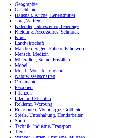
Geographie
Geschichte
Haushalt, Küche, Lebensmittel
Jagd, Waffen
Kalender, Jahreszeiten, Feiertage
Kleidung, Accessoires, Schmuck
Kunst
Landwirtschaft
Märchen, Sagen, Fabeln, Fabelwesen
Mensch, Medizin
Mineralien, Steine, Fossilien
Möbel
Musik, Musikinstrumente
Naturwissenschaften
Ornamente
Personen
Pflanzen
Pilze und Flechten
Reklame, Werbung
Religionen, Mythologie, Gottheiten
Spiele, Unterhaltung, Handarbeiten
Sport
Technik, Industrie, Transport
Tiere
Wappen, Orden, Embleme, Münzen