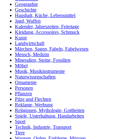
Geographie
Geschichte
Haushalt, Küche, Lebensmittel
Jagd, Waffen
Kalender, Jahreszeiten, Feiertage
Kleidung, Accessoires, Schmuck
Kunst
Landwirtschaft
Märchen, Sagen, Fabeln, Fabelwesen
Mensch, Medizin
Mineralien, Steine, Fossilien
Möbel
Musik, Musikinstrumente
Naturwissenschaften
Ornamente
Personen
Pflanzen
Pilze und Flechten
Reklame, Werbung
Religionen, Mythologie, Gottheiten
Spiele, Unterhaltung, Handarbeiten
Sport
Technik, Industrie, Transport
Tiere
Wappen, Orden, Embleme, Münzen