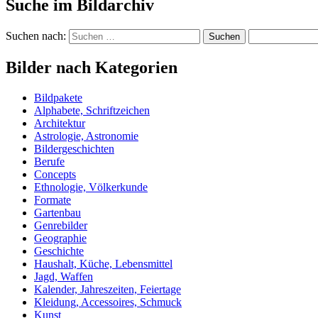
Suche im Bildarchiv
Suchen nach:
Bilder nach Kategorien
Bildpakete
Alphabete, Schriftzeichen
Architektur
Astrologie, Astronomie
Bildergeschichten
Berufe
Concepts
Ethnologie, Völkerkunde
Formate
Gartenbau
Genrebilder
Geographie
Geschichte
Haushalt, Küche, Lebensmittel
Jagd, Waffen
Kalender, Jahreszeiten, Feiertage
Kleidung, Accessoires, Schmuck
Kunst