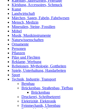
Kalender, Jahreszeiten, Feiertage
Kleidung, Accessoires, Schmuck
Kunst
Landwirtschaft
Märchen, Sagen, Fabeln, Fabelwesen
Mensch, Medizin
Mineralien, Steine, Fossilien
Möbel
Musik, Musikinstrumente
Naturwissenschaften
Ornamente
Personen
Pflanzen
Pilze und Flechten
Reklame, Werbung
Religionen, Mythologie, Gottheiten
Spiele, Unterhaltung, Handarbeiten
Sport
Technik, Industrie, Transport
Bergbau
Brückenbau, Straßenbau, Tiefbau
Brückenbau
Druckerei, Schriftsetzerei
Elektrizität, Elektronik
Feinmechanik, Uhrenbau