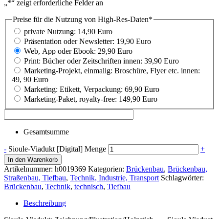
„
*
“ zeigt erforderliche Felder an
Preise für die Nutzung von High-Res-Daten
*
private Nutzung: 14,90 Euro
Präsentation oder Newsletter: 19,90 Euro
Web, App oder Ebook: 29,90 Euro
Print: Bücher oder Zeitschriften innen: 39,90 Euro
Marketing-Projekt, einmalig: Broschüre, Flyer etc. innen:
49, 90 Euro
Marketing: Etikett, Verpackung: 69,90 Euro
Marketing-Paket, royalty-free: 149,90 Euro
Gesamtsumme
-
Sioule-Viadukt [Digital] Menge
+
In den Warenkorb
Artikelnummer:
h0019369
Kategorien:
Brückenbau
,
Brückenbau,
Straßenbau, Tiefbau
,
Technik, Industrie, Transport
Schlagwörter:
Brückenbau
,
Technik
,
technisch
,
Tiefbau
Beschreibung