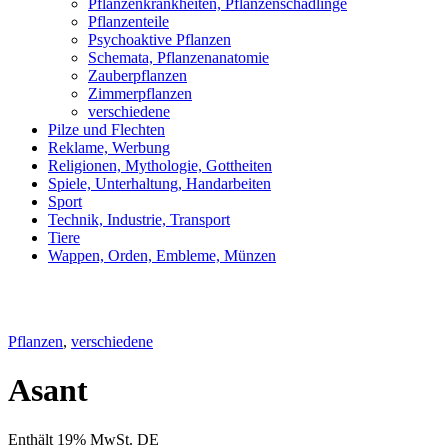
Pflanzenkrankheiten, Pflanzenschädlinge
Pflanzenteile
Psychoaktive Pflanzen
Schemata, Pflanzenanatomie
Zauberpflanzen
Zimmerpflanzen
verschiedene
Pilze und Flechten
Reklame, Werbung
Religionen, Mythologie, Gottheiten
Spiele, Unterhaltung, Handarbeiten
Sport
Technik, Industrie, Transport
Tiere
Wappen, Orden, Embleme, Münzen
Pflanzen
,
verschiedene
Asant
Enthält 19% MwSt. DE