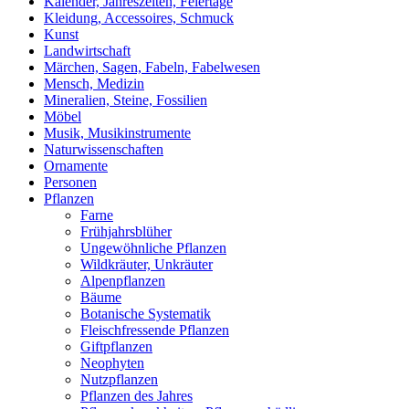
Kalender, Jahreszeiten, Feiertage
Kleidung, Accessoires, Schmuck
Kunst
Landwirtschaft
Märchen, Sagen, Fabeln, Fabelwesen
Mensch, Medizin
Mineralien, Steine, Fossilien
Möbel
Musik, Musikinstrumente
Naturwissenschaften
Ornamente
Personen
Pflanzen
Farne
Frühjahrsblüher
Ungewöhnliche Pflanzen
Wildkräuter, Unkräuter
Alpenpflanzen
Bäume
Botanische Systematik
Fleischfressende Pflanzen
Giftpflanzen
Neophyten
Nutzpflanzen
Pflanzen des Jahres