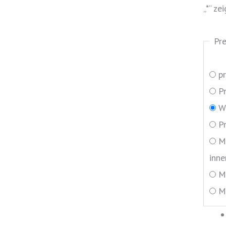
„
*
“ ze
Pr
p
P
W
P
M
inne
M
M