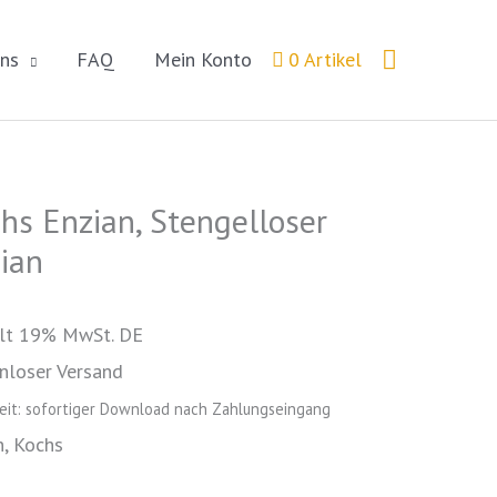
Suchen
ns
FAQ
Mein Konto
0 Artikel
hs Enzian, Stengelloser
s
ian
an,
gelloser
an
lt 19% MwSt. DE
tal]
nloser Versand
ge
zeit: sofortiger Download nach Zahlungseingang
n, Kochs