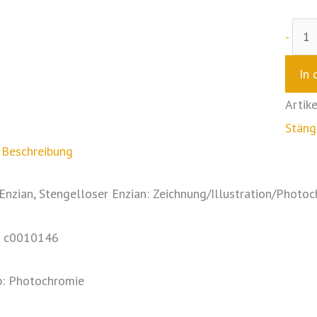
-
In 
Artik
Stäng
Beschreibung
Enzian, Stengelloser Enzian: Zeichnung/Illustration/Photoc
.: c0010146
p: Photochromie