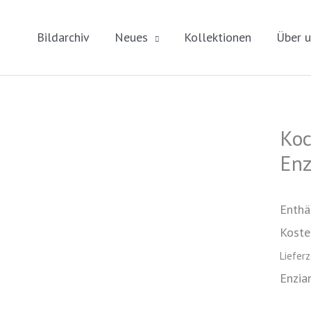
Bildarchiv
Neues
Kollektionen
Über u
Koc
Koch
Enz
Enzi
Sten
Enzi
Enthä
[Digi
Koste
Men
Liefer
Enzia