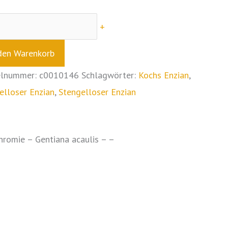
+
den Warenkorb
elnummer:
c0010146
Schlagwörter:
Kochs Enzian
,
elloser Enzian
,
Stengelloser Enzian
hromie – Gentiana acaulis – –