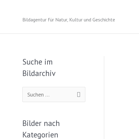
Zum
Inhalt
Bildagentur für Natur, Kultur und Geschichte
springen
Suche im
Bildarchiv
S
u
c
Bilder nach
h
Kategorien