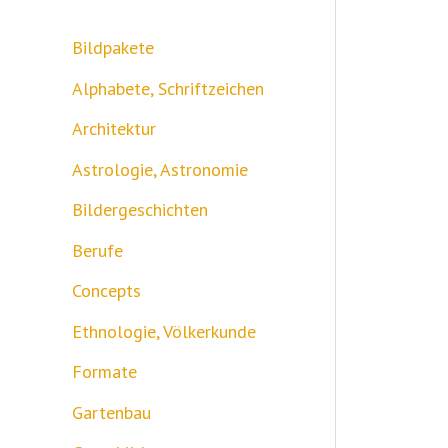
e
n
Bildpakete
n
Alphabete, Schriftzeichen
a
Architektur
c
Astrologie, Astronomie
h
Bildergeschichten
:
Berufe
Concepts
Ethnologie, Völkerkunde
Formate
Gartenbau