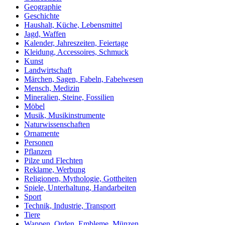
Geographie
Geschichte
Haushalt, Küche, Lebensmittel
Jagd, Waffen
Kalender, Jahreszeiten, Feiertage
Kleidung, Accessoires, Schmuck
Kunst
Landwirtschaft
Märchen, Sagen, Fabeln, Fabelwesen
Mensch, Medizin
Mineralien, Steine, Fossilien
Möbel
Musik, Musikinstrumente
Naturwissenschaften
Ornamente
Personen
Pflanzen
Pilze und Flechten
Reklame, Werbung
Religionen, Mythologie, Gottheiten
Spiele, Unterhaltung, Handarbeiten
Sport
Technik, Industrie, Transport
Tiere
Wappen, Orden, Embleme, Münzen