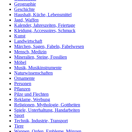
Geographie
Geschichte
Haushalt, Küche, Lebensmittel
Jagd, Waffen
Kalender, Jahreszeiten, Feiertage
Kleidung, Accessoires, Schmuck
Kunst
Landwirtschaft
Märchen, Sagen, Fabeln, Fabelwesen
Mensch, Medizin
Mineralien, Steine, Fossilien
Möbel
Musik, Musikinstrumente
Naturwissenschaften
Ornamente
Personen
Pflanzen
Pilze und Flechten
Reklame, Werbung
Religionen, Mythologie, Gottheiten
Spiele, Unterhaltung, Handarbeiten
Sport
Technik, Industrie, Transport
Tiere
Wappen, Orden, Embleme, Münzen